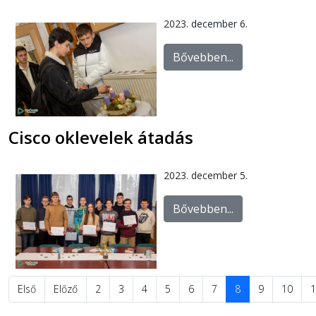
2023. december 6.
Bővebben...
Cisco oklevelek átadás
2023. december 5.
Bővebben...
Első
Előző
2
3
4
5
6
7
8
9
10
1