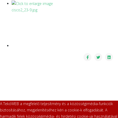
A TekóWEB a megfelelő teljesítmény és a közösségimédia-funkciók
biztosításához, megjelenítéséhez kéri a cookie-k elfogadását. A
harmadik felek közösségimédia- és hirdetési cookie-jai használatával