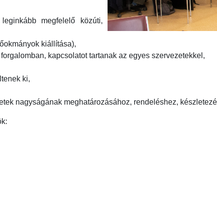
 leginkább megfelelő közúti,
rőokmányok kiállítása),
 forgalomban, kapcsolatot tartanak az egyes szervezetekkel,
tenek ki,
etek nagyságának meghatározásához, rendeléshez, készletezé
k: