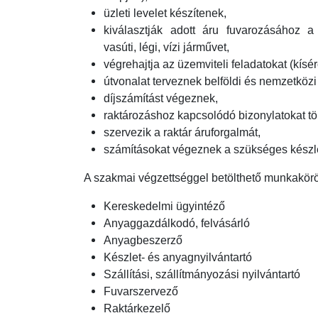
üzleti levelet készítenek,
kiválasztják adott áru fuvarozásához a
vasúti, légi, vízi járművet,
végrehajtja az üzemviteli feladatokat (kísé
útvonalat terveznek belföldi és nemzetközi
díjszámítást végeznek,
raktározáshoz kapcsolódó bizonylatokat töl
szervezik a raktár áruforgalmát,
számításokat végeznek a szükséges készl
A szakmai végzettséggel betölthető munkakörö
Kereskedelmi ügyintéző
Anyaggazdálkodó, felvásárló
Anyagbeszerző
Készlet- és anyagnyilvántartó
Szállítási, szállítmányozási nyilvántartó
Fuvarszervező
Raktárkezelő