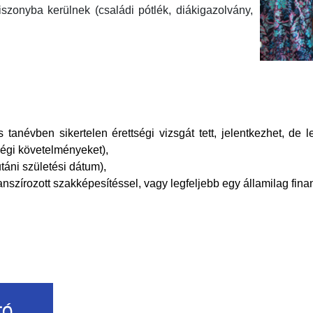
iszonyba kerülnek (családi pótlék, diákigazolvány,
 tanévben sikertelen érettségi vizsgát tett, jelentkezhet, de
tségi követelményeket),
táni születési dátum),
anszírozott szakképesítéssel, vagy legfeljebb egy államilag fina