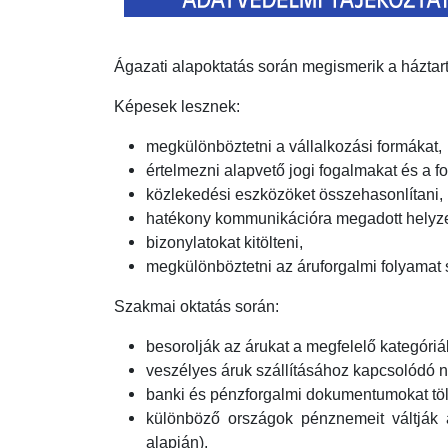
Ágazati alapoktatás során
megismerik a háztar
Képesek lesznek:
megkülönböztetni a vállalkozási formákat,
értelmezni alapvető jogi fogalmakat és a fo
közlekedési eszközöket összehasonlítani,
hatékony kommunikációra megadott helyze
bizonylatokat kitölteni,
megkülönböztetni az áruforgalmi folyamat 
Szakmai oktatás során:
besorolják az árukat a megfelelő kategóriá
veszélyes áruk szállításához kapcsolódó 
banki és pénzforgalmi dokumentumokat töl
különböző országok pénznemeit váltják á
alapján),