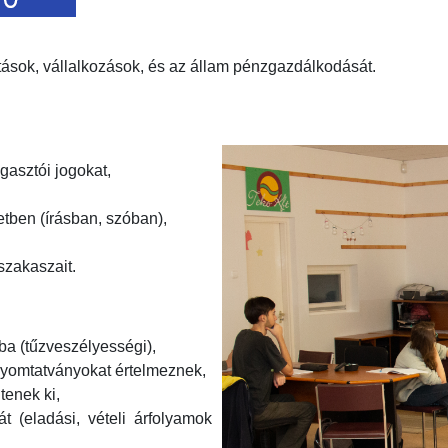
tások, vállalkozások, és az állam pénzgazdálkodását.
gasztói jogokat,
tben (írásban, szóban),
szakaszait.
ba (tűzveszélyességi),
nyomtatványokat értelmeznek,
tenek ki,
t (eladási, vételi árfolyamok