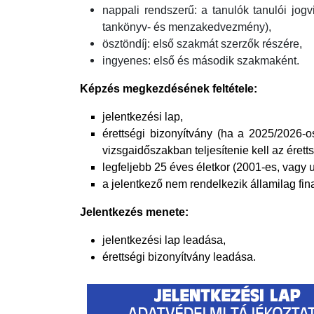
nappali rendszerű: a tanulók tanulói jogv
tankönyv- és menzakedvezmény),
ösztöndíj: első szakmát szerzők részére,
ingyenes: első és második szakmaként.
Képzés megkezdésének feltétele:
jelentkezési lap,
érettségi bizonyítvány (ha a 2025/2026-os
vizsgaidőszakban teljesítenie kell az éret
legfeljebb 25 éves életkor (2001-es, vagy u
a jelentkező nem rendelkezik államilag fin
Jelentkezés menete:
jelentkezési lap leadása,
érettségi bizonyítvány leadása.