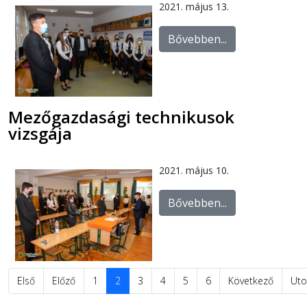
2021. május 13.
Bővebben...
Mezőgazdasági technikusok
vizsgája
2021. május 10.
Bővebben...
Első
Előző
1
2
3
4
5
6
Következő
Uto