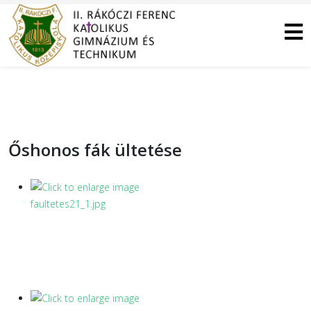
Őshonos fák ültetése