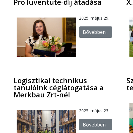
Pro Iuventute-díj átadása
X
2025. május 29.
Bővebben...
Logisztikai technikus
S
tanulóink céglátogatása a
t
Merkbau Zrt-nél
2025. május 23.
Bővebben...