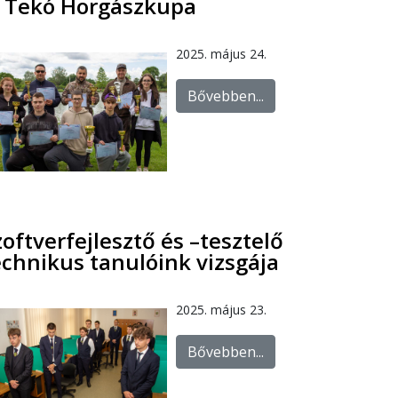
. Tekó Horgászkupa
2025. május 24.
Bővebben...
zoftverfejlesztő és –tesztelő
echnikus tanulóink vizsgája
2025. május 23.
Bővebben...