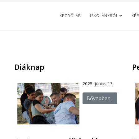
KEZDŐLAP
ISKOLÁNKRÓL
KÉP
Diáknap
P
2025. június 13.
Bővebben...