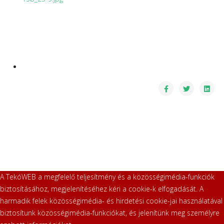
A TekóWEB a megfelelő teljesítmény és a közösségimédia-funkciók
biztosításához, megjelenítéséhez kéri a cookie-k elfogadását. A
harmadik felek közösségimédia- és hirdetési cookie-jai használatával
biztosítunk közösségimédia-funkciókat, és jelenítünk meg személyre