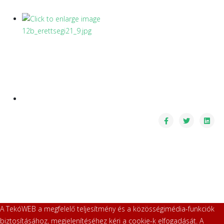
A TekóWEB a megfelelő teljesítmény és a közösségimédia-funkciók
biztosításához, megjelenítéséhez kéri a cookie-k elfogadását. A